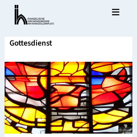
Gottesdienst
© chust