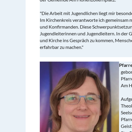
"Die Arbeit mit Jugendlichen liegt mir beson
Im Kirchenkreis verantworte ich gemeinsam 
und Konfirmanden. Diese Schwerpunktsetzung 
Jugendleiterinnen und Jugendleitern. In der
und Kirche ins Gespräch zu kommen, Menschen 
erfahrbar zu machen."
Pfarre
gebor
Pfarre
Am Ho
Aufgew
Theolo
Seelso
Pfarre
Geistl