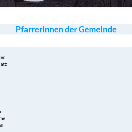
Pfarrerinnen der Gemeinde
er.
latz
m
mme
ns