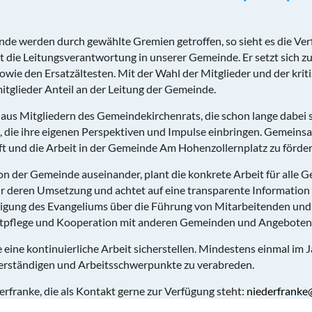
nde werden durch gewählte Gremien getroffen, so sieht es die Ve
t die Leitungsverantwortung in unserer Gemeinde. Er setzt sich
sowie den Ersatzältesten. Mit der Wahl der Mitglieder und der krit
glieder Anteil an der Leitung der Gemeinde.
aus Mitgliedern des Gemeindekirchenrats, die schon lange dabei 
e ihre eigenen Perspektiven und Impulse einbringen. Gemeinsam v
ft und die Arbeit in der Gemeinde Am Hohenzollernplatz zu förder
ion der Gemeinde auseinander, plant die konkrete Arbeit für alle 
ür deren Umsetzung und achtet auf eine transparente Information
digung des Evangeliums über die Führung von Mitarbeitenden und 
taktpflege und Kooperation mit anderen Gemeinden und Angebote
ie eine kontinuierliche Arbeit sicherstellen. Mindestens einmal 
 verständigen und Arbeitsschwerpunkte zu verabreden.
rfranke, die als Kontakt gerne zur Verfügung steht:
niederfranke