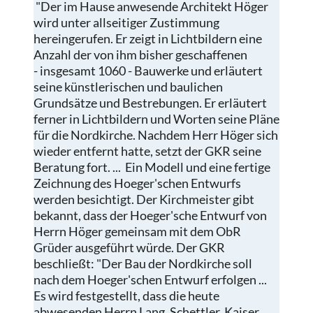
"Der im Hause anwesende Architekt Höger
wird unter allseitiger Zustimmung
hereingerufen. Er zeigt in Lichtbildern eine
Anzahl der von ihm bisher geschaffenen
- insgesamt 1060 - Bauwerke und erläutert
seine künstlerischen und baulichen
Grundsätze und Bestrebungen. Er erläutert
ferner in Lichtbildern und Worten seine Pläne
für die Nordkirche. Nachdem Herr Höger sich
wieder entfernt hatte, setzt der GKR seine
Beratung fort. ... Ein Modell und eine fertige
Zeichnung des Hoeger'schen Entwurfs
werden besichtigt. Der Kirchmeister gibt
bekannt, dass der Hoeger'sche Entwurf von
Herrn Höger gemeinsam mit dem ObR
Grüder ausgeführt würde. Der GKR
beschließt: "Der Bau der Nordkirche soll
nach dem Hoeger'schen Entwurf erfolgen ...
Es wird festgestellt, dass die heute
abwesenden Herrn Lang, Schettler, Kaiser