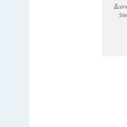
sir
Ste