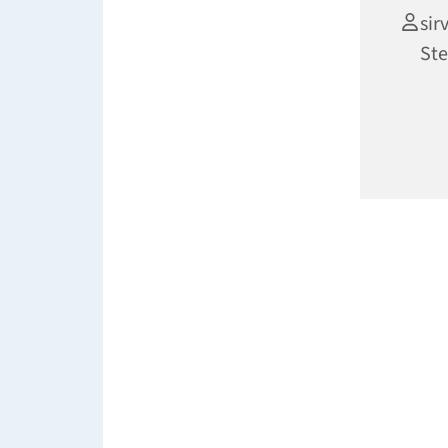
sir
Ste