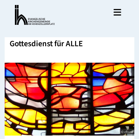
Gottesdienst für ALLE
© chust