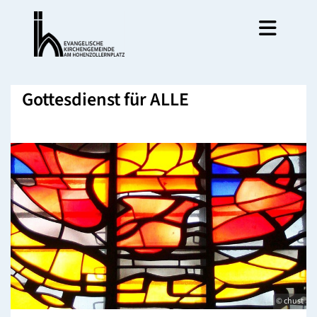
Gottesdienst für ALLE
© chust