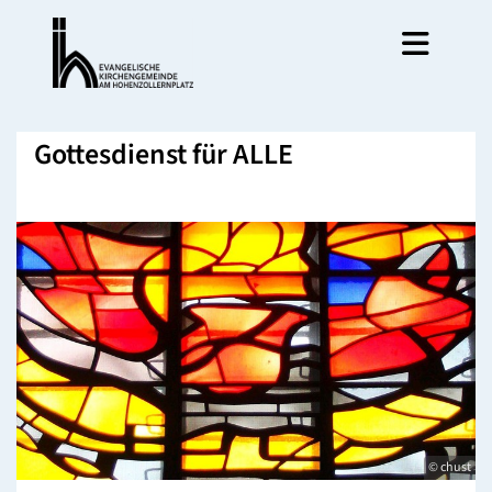
Gottesdienst für ALLE
© chust