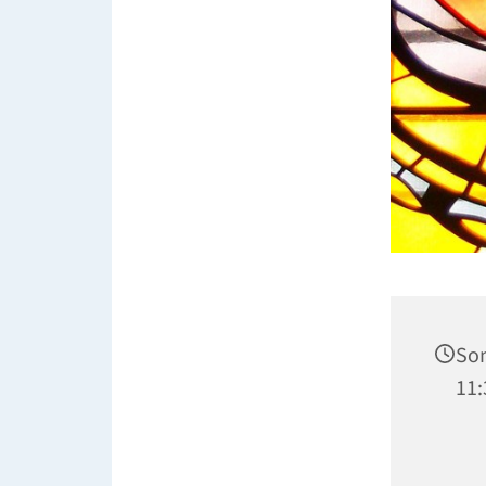
Son
11: