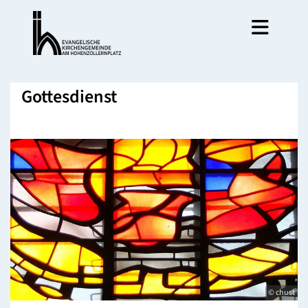
Gottesdienst
© chust