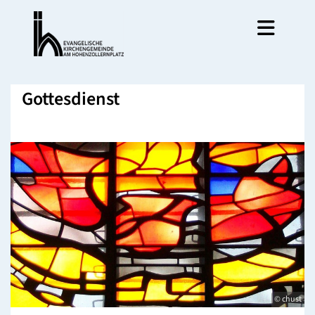
Gottesdienst
© chust