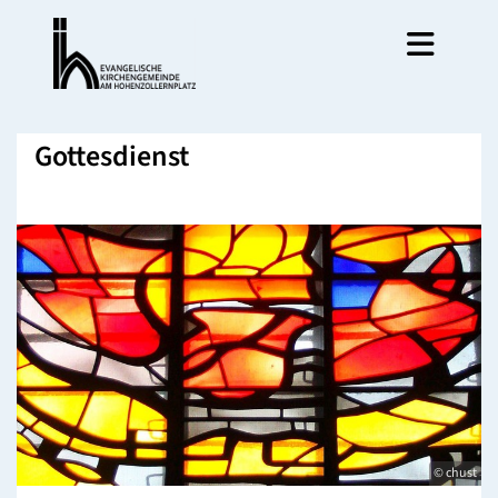
Gottesdienst
© chust