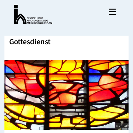
Gottesdienst
© chust