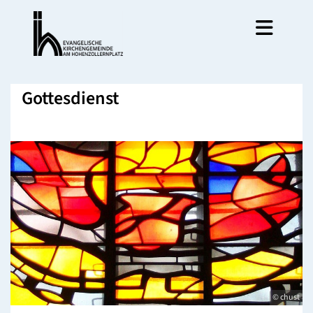
Gottesdienst
© chust