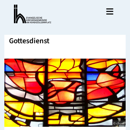
Gottesdienst
© chust