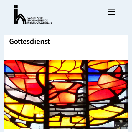
Gottesdienst
© chust