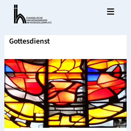
Gottesdienst
© chust